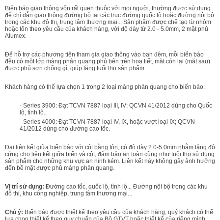
Biến báo giao thông vốn rất quen thuộc với mọi người, thường được sử dụng
để chỉ dẫn giao thông đường bộ tại các trục đường quốc lộ hoặc đường nội bộ
trong các khu đô thị, trung tâm thương mại... Sản phẩm được chế tạo từ nhôm
hoặc tôn theo yêu cầu của khách hàng, với độ dày từ 2.0 - 5.0mm, 2 mặt phủ
Alumex.
Để hỗ trợ các phương tiện tham gia giao thông vào ban đêm, mỗi biển báo
đều có một lớp màng phản quang phủ bên trên họa tiết, mặt còn lại (mặt sau)
được phủ sơn chống gỉ, giúp tăng tuổi thọ sản phẩm.
Khách hàng có thể lựa chọn 1 trong 2 loại màng phản quang cho biển báo:
- Series 3900: Đạt TCVN 7887 loại III, IV; QCVN 41/2012 dùng cho Quốc
lộ, tỉnh lộ.
- Series 4000: Đạt TCVN 7887 loại IV, IX, hoặc vượt loại IX; QCVN
41/2012 dùng cho đường cao tốc.
Đai liên kết giữa biển báo với cột bằng tôn, có độ dày 2.0-5.0mm nhằm tăng độ
cứng cho liên kết giữa biển và cột, đảm bảo an toàn cũng như tuổi thọ sử dụng
sản phẩm cho những khu vực an ninh kém. Liên kết này không gây ảnh hưởng
đến bề mặt được phủ màng phản quang.
Vị trí sử dụng:
Đường cao tốc, quốc lộ, tỉnh lộ... Đường nội bộ trong các khu
đô thị, khu công nghiệp, trung tâm thương mại...
Chú ý:
Biển báo được thiết kế theo yêu cầu của khách hàng, quý khách có thể
lựa chọn thiết kế theo quy chuẩn của Bộ GTVT hoặc thiết kế của riêng mình.