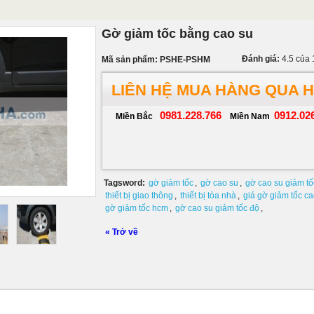
Gờ giảm tốc bằng cao su
Đánh giá:
4.5
của
Mã sản phẩm: PSHE-PSHM
LIÊN HỆ MUA HÀNG QUA 
0981.228.766
0912.02
Miền Bắc
Miền Nam
Tagsword:
gờ giảm tốc
,
gờ cao su
,
gờ cao su giảm tố
thiết bị giao thông
,
thiết bị tòa nhà
,
giá gờ giảm tốc ca
gờ giảm tốc hcm
,
gờ cao su giảm tốc độ
,
«
Trở về