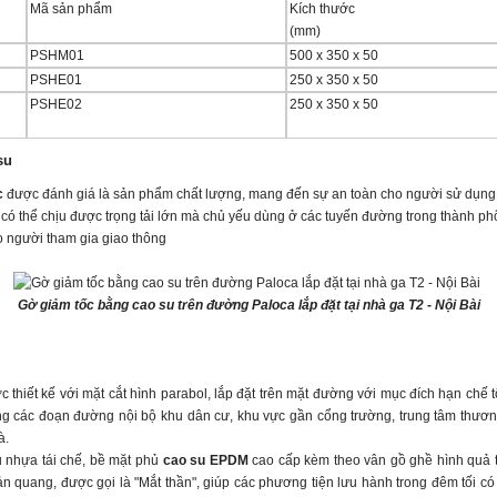
Mã sản phẩm
Kích thước
(mm)
PSHM01
500 x 350 x 50
PSHE01
250 x 350 x 50
PSHE02
250 x 350 x 50
su
c
được đánh giá là sản phẩm chất lượng, mang đến sự an toàn cho người sử dụng m
có thể chịu được trọng tải lớn mà chủ yếu dùng ở các tuyến đường trong thành p
o người tham gia giao thông
Gờ giảm tốc bằng cao su trên đường Paloca lắp đặt tại nhà ga T2 - Nội Bài
 thiết kế với mặt cắt hình parabol, lắp đặt trên mặt đường với mục đích hạn chế 
 các đoạn đường nội bộ khu dân cư, khu vực gần cổng trường, trung tâm thương
à.
u nhựa tái chế, bề mặt phủ
cao su EPDM
cao cấp kèm theo vân gồ ghề hình quả tr
n quang, được gọi là "Mắt thần", giúp các phương tiện lưu hành trong đêm tối có