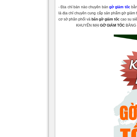
- Địa chỉ bán nào chuyên bán
gờ giảm tốc
bằn
là
địa chỉ chuyên cung cấp sản phẩm gờ giảm 
cơ sở
phân phối và
bán gờ giảm tốc
cao su si
KHUYẾN MẠI
GỜ GIẢM TỐC
BẰNG 