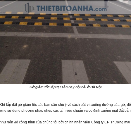
Gờ giảm tốc lắp tại sân bay nội bài ở Hà Nội
Khi lắp đặt gờ giảm tốc các bạn cần chú ý về cách bắt vít xuống đường của gờ, 
ờng sử dụng phương pháp ghép các tấm tiêu chuẩn và cố định xuống mặt đất bằng 
như tiến độ công trình của chúng tôi bởi chính nhân viên Công ty CP Thương mại