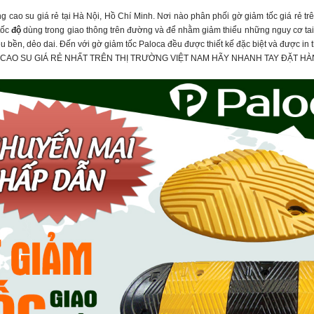
g cao su giá rẻ tại Hà Nội, Hồ Chí Minh. Nơi nào phân phối gờ giảm tốc giá rẻ trê
tốc
độ
dùng trong giao thông trên đường và để nhằm giảm thiểu những nguy cơ tai n
êu bền, dẻo dai. Đến với gờ giảm tốc Paloca đều được thiết kế đặc biệt và được in
CAO SU GIÁ RẺ NHẤT TRÊN THỊ TRƯỜNG VIỆT NAM HÃY NHANH TAY ĐẶT HÀN