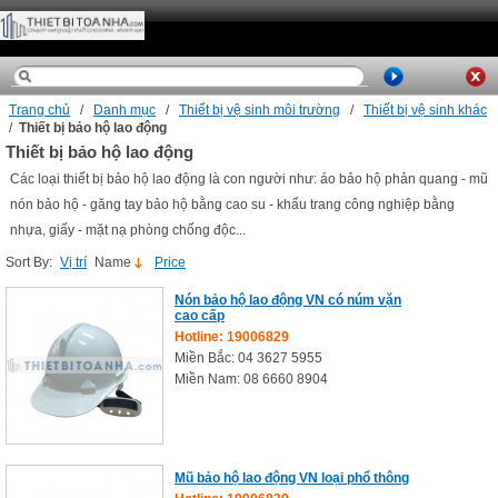
Trang chủ
/
Danh mục
/
Thiết bị vệ sinh môi trường
/
Thiết bị vệ sinh khác
/
Thiết bị bảo hộ lao động
Thiết bị bảo hộ lao động
Các loại thiết bị bảo hộ lao động là con người như: áo bảo hộ phản quang - mũ
nón bảo hộ - găng tay bảo hộ bằng cao su - khẩu trang công nghiệp bằng
nhựa, giấy - mặt nạ phòng chống độc...
Sort By:
Vị trí
Name
Price
Nón bảo hộ lao động VN có núm vặn
cao cấp
Hotline: 19006829
Miền Bắc: 04 3627 5955
Miền Nam: 08 6660 8904
Mũ bảo hộ lao động VN loại phổ thông