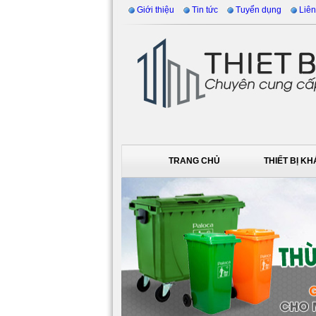
Giới thiệu
Tin tức
Tuyển dụng
Liên
TRANG CHỦ
THIẾT BỊ K
DỊCH VỤ VỆ SINH