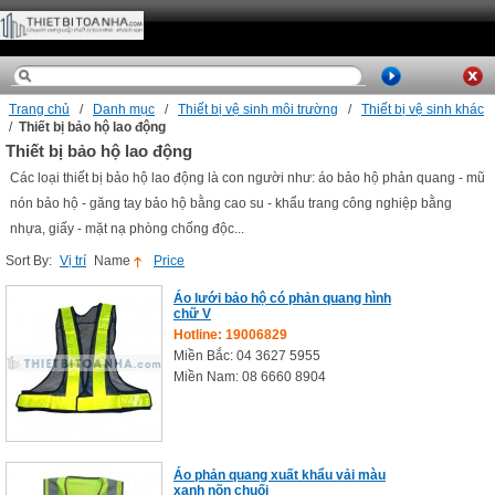
Trang chủ
/
Danh mục
/
Thiết bị vệ sinh môi trường
/
Thiết bị vệ sinh khác
/
Thiết bị bảo hộ lao động
Thiết bị bảo hộ lao động
Các loại thiết bị bảo hộ lao động là con người như: áo bảo hộ phản quang - mũ
nón bảo hộ - găng tay bảo hộ bằng cao su - khẩu trang công nghiệp bằng
nhựa, giấy - mặt nạ phòng chống độc...
Sort By:
Vị trí
Name
Price
Áo lưới bảo hộ có phản quang hình
chữ V
Hotline: 19006829
Miền Bắc: 04 3627 5955
Miền Nam: 08 6660 8904
Áo phản quang xuất khẩu vải màu
xanh nõn chuối