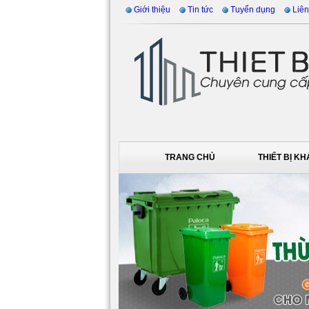
Giới thiệu
Tin tức
Tuyển dụng
Liên
TRANG CHỦ
THIẾT BỊ K
DỊCH VỤ VỆ SINH