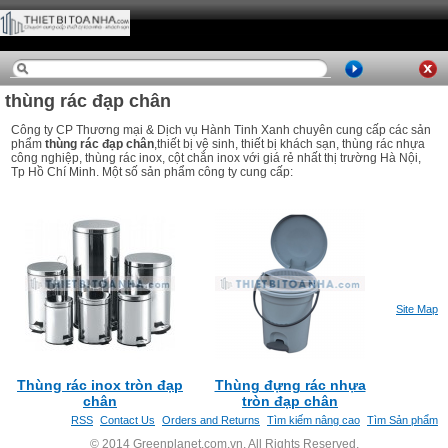
thùng rác đạp chân
Công ty CP Thương mại & Dịch vụ Hành Tinh Xanh chuyên cung cấp các sản
phẩm
thùng rác đạp chân
,thiết bị vệ sinh, thiết bị khách sạn, thùng rác nhựa
công nghiệp, thùng rác inox, cột chắn inox với giá rẻ nhất thị trường Hà Nội,
Tp Hồ Chí Minh. Một số sản phẩm công ty cung cấp:
Site Map
Thùng rác inox tròn đạp
Thùng đựng rác nhựa
chân
tròn đạp chân
RSS
Contact Us
Orders and Returns
Tìm kiếm nâng cao
Tìm Sản phẩm
© 2014 Greenplanet.com.vn. All Rights Reserved.