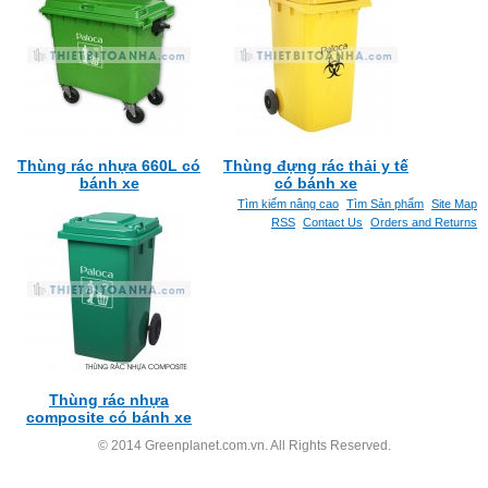
Thùng rác nhựa 660L có
Thùng đựng rác thải y tế
bánh xe
có bánh xe
Tìm kiếm nâng cao
Tìm Sản phẩm
Site Map
RSS
Contact Us
Orders and Returns
Thùng rác nhựa
composite có bánh xe
© 2014 Greenplanet.com.vn. All Rights Reserved.