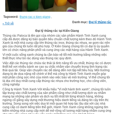
Tagsword:
thung rac o kien giang
,
Danh mục:
Đại lý thùng rác
Trở về
«
Đại lý thùng rác tại Kiên Giang
Thùng rác Paloca là tên gọi của nhóm các sản phẩm Hành Tinh Xanh cung
cấp đã được đăng ký bản quyền tiêu chuẩn chất lượng kèm theo đó Hành Tinh
Xanh là một nhà cung cấp lớn thùng rác inox, thùng rác nhựa, xe gom rác nên
giá của chúng tôi luôn rất phù hợp. Ở Kiên Giang chúng tôi có đại lý ủy quyền
lớn có chức năng phân phối và cung ứng các mặt hàng của Hành Tinh Xanh.
Vì một cuộc sống xanh chúng ta cần bảo vệ tốt môi trường bằng những việc
thiết thực như bỏ rác đúng vào thùng rác quy định.
Việc đặt các thùng rác chứa rác thải là tính năng tối ưu nhất, thùng rác có được
thiết kế vơi nhiều bánh xe cao su chắc nhằm vận chuyển trong tình trạng rác
thải quá tải. Giúp vận chuyển rác dể dàng đến nơi tập kết tiêu hủy. Môi trường
đang bị đe dọa nặng nề chính vì thế mà công ty Hành Tinh Xanh muốn góp
một phần công sức nhỏ của mình vào việc bảo vệ môi trường. Vì thế chúng tôi
là địa chỉ duy nhất cung cấp thùng rác nhựa cho trường học, cho công viên,
công nghiệp
Công ty Hành Tinh Xanh Với khẩu hiệu "Vì một hành tinh xanh", chúng tôi luôn
tập trung vào chất lượng của sản phẩm cũng như chất lượng dịch vụ nhằm
mang lại những sản phẩm và dịch vụ tốt nhất tới từng khách hàng, không
ngừng cố gắng xây dựng một thương hiệu danh tiếng và đáng tin cậy trên thị
trường. Song song với việc duy trì mối quan hệ hợp tác lâu dài với các nhà
cung cấp có danh tiếng trên thế giới, Hành Tinh Xanh cũng không ngừng tìm
kiếm những nhà cung cấp mới để mở rộng số lượng mặt hàng nhằm cung ứng