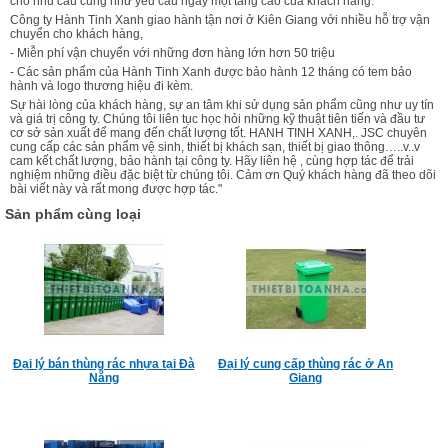
cho nhu cầu cũng như yêu cầu ngày một tăng cao của khách hàng.
Công ty Hành Tinh Xanh giao hành tận nơi ở Kiên Giang với nhiều hỗ trợ vận
chuyển cho khách hàng,
- Miễn phí vận chuyển với những đơn hàng lớn hơn 50 triệu
- Các sản phẩm của Hành Tinh Xanh được bảo hành 12 tháng có tem bảo
hành và logo thương hiệu đi kèm.
Sự hài lòng của khách hàng, sự an tâm khi sử dụng sản phẩm cũng như uy tín
và giá trị công ty. Chúng tôi liên tục học hỏi những kỹ thuật tiên tiến và đầu tư
cơ sở sản xuất để mang đến chất lượng tốt. HANH TINH XANH,. JSC chuyên
cung cấp các sản phẩm vệ sinh, thiết bị khách sạn, thiết bị giao thông…..v..v
cam kết chất lượng, bảo hành tại công ty. Hãy liên hệ , cùng hợp tác để trải
nghiệm những điều đặc biệt từ chúng tôi. Cảm ơn Quý khách hàng đã theo dõi
bài viết này và rất mong được hợp tác."
Sản phẩm cùng loại
Đại lý bán thùng rác nhựa tại Đà
Đại lý cung cấp thùng rác ở An
Nẵng
Giang