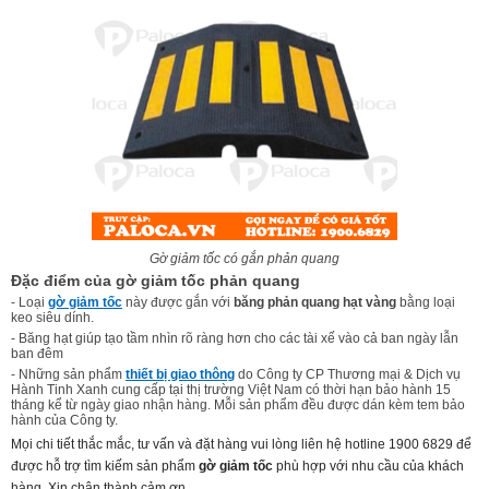
Gờ giảm tốc có gắn phản quang
Đặc điểm của gờ giảm tốc phản quang
- Loại
gờ giảm tốc
này được gắn với
băng phản quang hạt vàng
bằng loại
keo siêu dính.
- Băng hạt giúp tạo tầm nhìn rõ ràng hơn cho các tài xế vào cả ban ngày lẫn
ban đêm
- Những sản phẩm
thiết bị giao thông
do Công ty CP Thương mại & Dịch vụ
Hành Tinh Xanh cung cấp tại thị trường Việt Nam có thời hạn bảo hành 15
tháng kể từ ngày giao nhận hàng. Mỗi sản phẩm đều được dán kèm tem bảo
hành của Công ty.
Mọi chi tiết thắc mắc, tư vấn và đặt hàng vui lòng liên hệ hotline 1900 6829 để
được hỗ trợ tìm kiếm sản phẩm
gờ giảm tốc
phù hợp với nhu cầu của khách
hàng. Xin chân thành cảm ơn