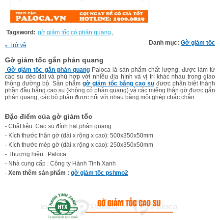
Tagsword:
gờ giảm tốc có phản quang
,
Danh mục:
Gờ giảm tốc
Trở về
«
Gờ giảm tốc gắn phản quang
Gờ giảm tốc gắn phản quang
Paloca là sản phẩm chất lượng, được làm từ
cao su dẻo dai và phù hợp với nhiều địa hình và vị trí khác nhau trong giao
thông đường bộ. Sản phẩm
gờ giảm tốc bằng cao su
được phân biệt thành
phần đầu bằng cao su (không có phản quang) và các miếng thân gờ được gắn
phản quang, các bộ phận được nối với nhau bằng mối ghép chắc chắn.
Đặc điểm của gờ giảm tốc
- Chất liệu: Cao su đính hạt phản quang
- Kích thước thân gờ (dài x rộng x cao): 500x350x50mm
- Kích thước mép gờ (dài x rộng x cao): 250x350x50mm
- Thương hiệu : Paloca
- Nhà cung cấp : Công ty Hành Tinh Xanh
-
Xem thêm sản phẩm :
gờ giảm tốc pshmo2