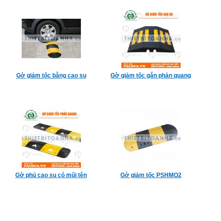
Gờ giảm tốc bằng cao su
Gờ giảm tốc gắn phản quang
Gờ phủ cao su có mũi tên
Gờ giảm tốc PSHMO2