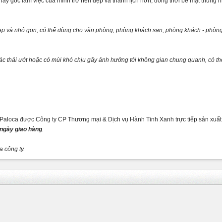
hấy góc làm việc của mình trở nên đẹp và thanh lịch hơn, đồng thời bề mặt thùng n
đẹp và nhỏ gọn, có thể dùng cho văn phòng, phòng khách sạn, phòng khách - phòng
rác thải ướt hoặc có mùi khó chịu gây ảnh hưởng tới không gian chung quanh, có 
Paloca được Công ty CP Thương mại & Dịch vụ Hành Tinh Xanh trực tiếp sản xuất v
 ngày giao hàng
.
 công ty.