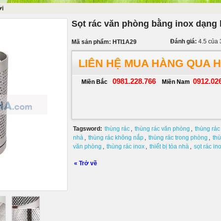
ới
Sọt rác văn phòng bằng inox dạng 
Đánh giá:
4.5
của
Mã sản phẩm: HTI1A29
LIÊN HỆ MUA HÀNG QUA 
0981.228.766
0912.02
Miền Bắc
Miền Nam
Tagsword:
thùng rác
,
thùng rác văn phòng
,
thùng rác
nhà
,
thùng rác không nắp
,
thùng rác trong phòng
,
th
văn phòng
,
thùng rác inox
,
thiết bị tòa nhà
,
sọt rác in
«
Trở về