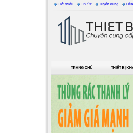
Giới thiệu
Tin tức
Tuyển dụng
Liên
TRANG CHỦ
THIẾT BỊ K
DỊCH VỤ VỆ SINH