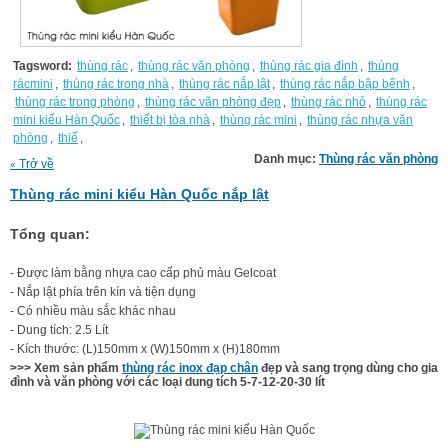
Tagsword:
thùng rác
,
thùng rác văn phòng
,
thùng rác gia đình
,
thùng
rácmini
,
thùng rác trong nhà
,
thùng rác nắp lật
,
thùng rác nắp bập bênh
,
thùng rác trong phòng
,
thùng rác văn phòng đẹp
,
thùng rác nhỏ
,
thùng rác
mini kiểu Hàn Quốc
,
thiết bị tòa nhà
,
thùng rác mini
,
thùng rác nhựa văn
phòng
,
thiế
,
Danh mục:
Thùng rác văn phòng
Trở về
«
Thùng rác mini kiểu Hàn Quốc nắp lật
Tổng quan:
- Được làm bằng nhựa cao cấp phủ màu Gelcoat
- Nắp lật phía trên kín và tiện dụng
- Có nhiều màu sắc khác nhau
- Dung tích: 2.5 Lít
- Kích thước:
(L)150mm x (W)150mm x (H)180mm
>>> Xem sản phẩm
thùng rác inox đạp chân
đẹp và sang trọng dùng cho gia
đình và văn phòng với các loại dung tích 5-7-12-20-30 lít