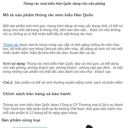
Thùng rác mini kiểu Hàn Quốc dùng cho văn phòng
Mô tả sản phẩm thùng rác mini kiểu Hàn Quốc
Một sản phẩm mới nhỏ gọn, mang hình dáng và màu sắc trang nhã, có thể sử
dụng như một vật trang trí trong nhà, trên bàn làm việc... thậm chí nếu không
nói ra, không ai có thể nhận biết đây là một thùng rác mini.
Thùng rác
được làm từ nhựa cứng cao cấp có tính năng chống ăn mòn hóa
học, bề mặt phủ sơn bóng Gelcoat siêu bền màu, dễ dàng vệ sinh chỉ với một
chiếc khăn mềm. Nắp lật phía trên kín đáo, thuận tiện xả rác.
Vị trí sử dụng:
Thùng rác mini kiểu Hàn Quốc đẹp và nhỏ gọn, có thể dùng
cho văn phòng, phòng khách sạn, phòng khách - phòng ngủ gia đình... là một
trong những sản phẩm nội thất độc đáo dành cho tòa nhà - khách sạn.
Chú ý:
Sản phẩm có thể vệ sinh thường xuyên bằng nước sạch và khăn mềm.
Chính sách bán hàng và bảo hành:
Thùng rác mini kiểu Hàn Quốc được Công ty CP Thương mại & Dịch vụ Hành
Tinh Xanh trực tiếp phân phối tại thị trường Việt Nam,
thời gian bảo hành cho
mỗi sản phẩm là 12 tháng
kể từ ngày giao hàng.
Sản phẩm cùng loại