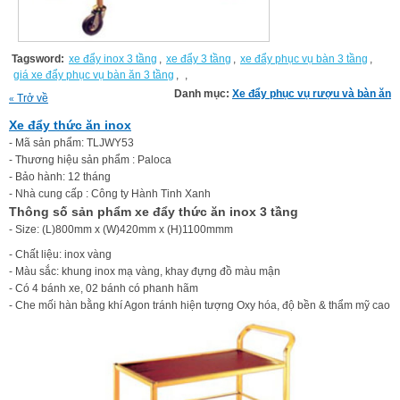
Tagsword:
xe đẩy inox 3 tầng
,
xe đẩy 3 tầng
,
xe đẩy phục vụ bàn 3 tầng
,
giá xe đẩy phục vụ bàn ăn 3 tầng
,
,
Danh mục:
Xe đẩy phục vụ rượu và bàn ăn
Trở về
«
Xe đẩy thức ăn inox
- Mã sản phẩm: TLJWY53
- Thương hiệu sản phẩm : Paloca
- Bảo hành: 12 tháng
- Nhà cung cấp : Công ty Hành Tinh Xanh
Thông số sản phẩm xe đẩy thức ăn inox 3 tầng
- Size: (L)800mm x (W)420mm x (H)1100mmm
- Chất liệu: inox vàng
- Màu sắc: khung inox mạ vàng, khay đựng đồ màu mận
- Có 4 bánh xe, 02 bánh có phanh hãm
- Che mối hàn bằng khí Agon tránh hiện tượng Oxy hóa, độ bền & thẩm mỹ cao