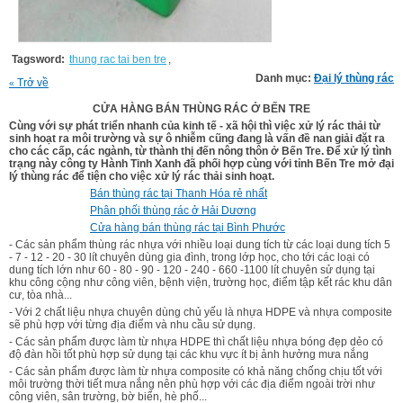
Tagsword:
thung rac tai ben tre
,
Danh mục:
Đại lý thùng rác
Trở về
«
CỬA HÀNG BÁN THÙNG RÁC Ở BẾN TRE
Cùng với sự phát triển nhanh của kinh tế - xã hội thì việc xử lý rác thải từ
sinh hoạt ra môi trường và sự ô nhiễm cũng đang là vấn đề nan giải đặt ra
cho các cấp, các ngành, từ thành thị đến nông thôn ở Bến Tre. Để xử lý tình
trạng này công ty Hành Tinh Xanh đã phối hợp cùng với tỉnh Bến Tre mở đại
lý thùng rác để tiện cho việc xử lý rác thải sinh hoạt.
Bán thùng rác tại Thanh Hóa rẻ nhất
Phân phối thùng rác ở Hải Dương
Cửa hàng bán thùng rác tại Bình Phước
- Các sản phẩm thùng rác nhựa với nhiều loại dung tích từ các loại dung tích 5
- 7 - 12 - 20 - 30 lít chuyên dùng gia đình, trong lớp học, cho tới các loại có
dung tích lớn như 60 - 80 - 90 - 120 - 240 - 660 -1100 lít chuyên sử dụng tại
khu công cộng như công viên, bệnh viện, trường học, điểm tập kết rác khu dân
cư, tòa nhà...
- Với 2 chất liệu nhựa chuyên dùng chủ yếu là nhựa HDPE và nhựa composite
sẽ phù hợp với từng địa điểm và nhu cầu sử dụng.
- Các sản phẩm được làm từ nhựa HDPE thì chất liệu nhựa bóng đẹp dẻo có
độ đàn hồi tốt phù hợp sử dụng tại các khu vực ít bị ảnh hưởng mưa nắng
- Các sản phẩm được làm từ nhựa composite có khả năng chống chịu tốt với
môi trường thời tiết mưa nắng nên phù hợp với các địa điểm ngoài trời như
công viên, sân trường, bờ biển, hè phố...