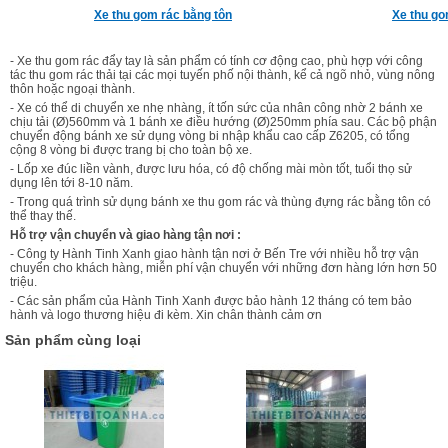
Xe thu gom rác bằng tôn
Xe thu g
- Xe thu gom rác đẩy tay là sản phẩm có tính cơ động cao, phù hợp với công
tác thu gom rác thải tại các mọi tuyến phố nội thành, kể cả ngõ nhỏ, vùng nông
thôn hoặc ngoại thành.
- Xe có thể di chuyển xe nhẹ nhàng, ít tốn sức của nhân công nhờ 2 bánh xe
chịu tải (Ø)560mm và 1 bánh xe điều hướng (Ø)250mm phía sau. Các bộ phận
chuyển động bánh xe sử dụng vòng bi nhập khẩu cao cấp Z6205, có tổng
cộng 8 vòng bi được trang bị cho toàn bộ xe.
- Lốp xe đúc liền vành, được lưu hóa, có độ chống mài mòn tốt, tuổi thọ sử
dụng lên tới 8-10 năm.
- Trong quá trình sử dụng bánh xe thu gom rác và thùng đựng rác bằng tôn có
thể thay thế.
Hỗ trợ vận chuyển và giao hàng tận nơi :
- Công ty Hành Tinh Xanh giao hành tận nơi ở Bến Tre với nhiều hỗ trợ vận
chuyển cho khách hàng, miễn phí vận chuyển với những đơn hàng lớn hơn 50
triệu.
- Các sản phẩm của Hành Tinh Xanh được bảo hành 12 tháng có tem bảo
hành và logo thương hiệu đi kèm. Xin chân thành cảm ơn
Sản phẩm cùng loại